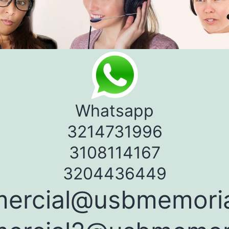
Whatsapp
3214731996
3108114167
3204436449
ercial@usbmemori