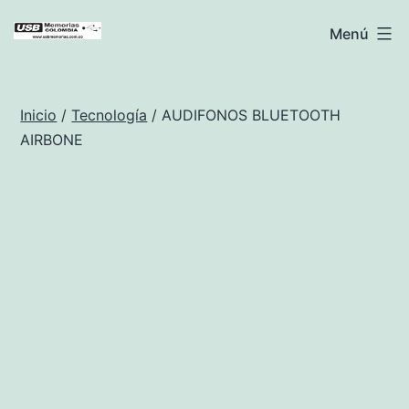
Saltar
USB
Menú
al
Memorias
contenido
Colombia
Inicio
/
Tecnología
/ AUDIFONOS BLUETOOTH
AIRBONE