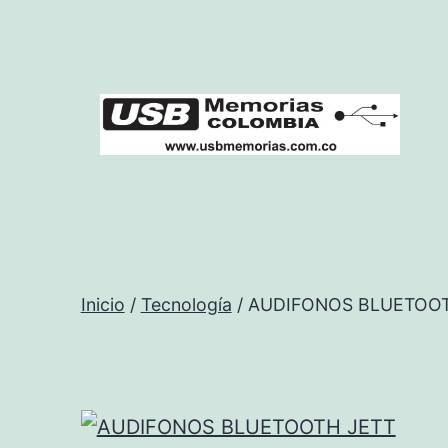
Saltar
al
contenido
USB
Memorias
Colombia
Inicio
/
Tecnología
/ AUDIFONOS BLUETOOT