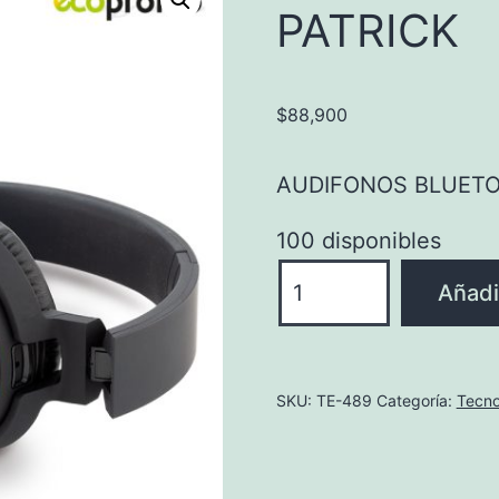
PATRICK
$
88,900
AUDIFONOS BLUETO
100 disponibles
AUDIFONOS
Añadir
BLUETOOTH
PATRICK
cantidad
SKU:
TE-489
Categoría:
Tecno