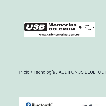
Saltar
al
contenido
USB
Memorias
Colombia
Inicio
/
Tecnología
/ AUDIFONOS BLUETOOT