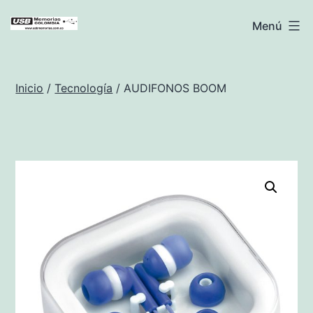
Saltar
USB
Menú
al
Memorias
contenido
Colombia
Inicio
/
Tecnología
/ AUDIFONOS BOOM