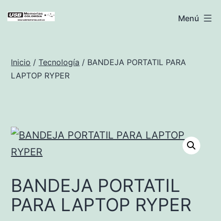
Saltar
USB
Menú
al
Memorias
contenido
Colombia
Inicio
/
Tecnología
/ BANDEJA PORTATIL PARA
LAPTOP RYPER
BANDEJA PORTATIL
PARA LAPTOP RYPER