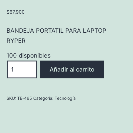
$
67,900
BANDEJA PORTATIL PARA LAPTOP
RYPER
100 disponibles
BANDEJA
Añadir al carrito
PORTATIL
PARA
LAPTOP
SKU:
TE-465
Categoría:
Tecnología
RYPER
cantidad