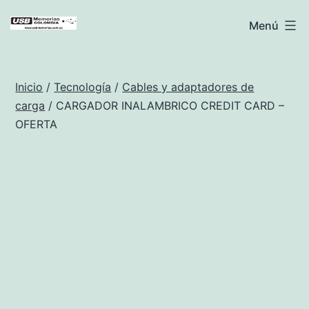
Saltar
USB
Menú
al
Memorias
contenido
Colombia
Inicio
/
Tecnología
/
Cables y adaptadores de
carga
/ CARGADOR INALAMBRICO CREDIT CARD –
OFERTA