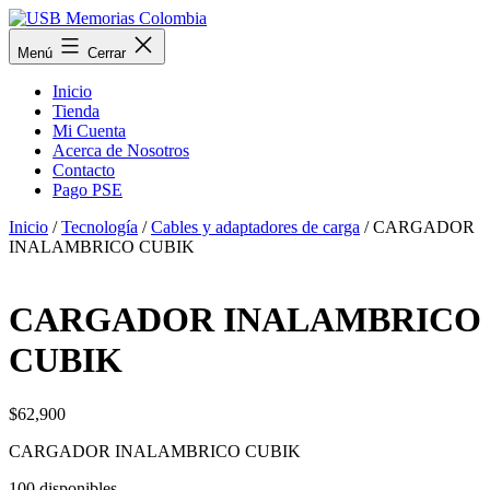
Saltar
al
USB
Menú
Cerrar
contenido
Memorias
Colombia
Inicio
Tienda
Mi Cuenta
Acerca de Nosotros
Contacto
Pago PSE
Inicio
/
Tecnología
/
Cables y adaptadores de carga
/ CARGADOR
INALAMBRICO CUBIK
CARGADOR INALAMBRICO
CUBIK
$
62,900
CARGADOR INALAMBRICO CUBIK
100 disponibles