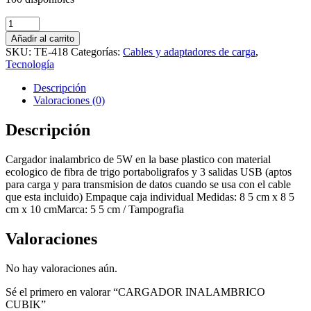
CARGADOR
INALAMBRICO
Añadir al carrito
CUBIK
SKU:
TE-418
Categorías:
Cables y adaptadores de carga
,
cantidad
Tecnología
Descripción
Valoraciones (0)
Descripción
Cargador inalambrico de 5W en la base plastico con material
ecologico de fibra de trigo portaboligrafos y 3 salidas USB (aptos
para carga y para transmision de datos cuando se usa con el cable
que esta incluido) Empaque caja individual Medidas: 8 5 cm x 8 5
cm x 10 cmMarca: 5 5 cm / Tampografia
Valoraciones
No hay valoraciones aún.
Sé el primero en valorar “CARGADOR INALAMBRICO
CUBIK”