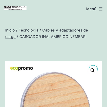
Saltar
USB
Menú
al
Memorias
contenido
Colombia
Inicio
/
Tecnología
/
Cables y adaptadores de
carga
/ CARGADOR INALAMBRICO NEMBAR