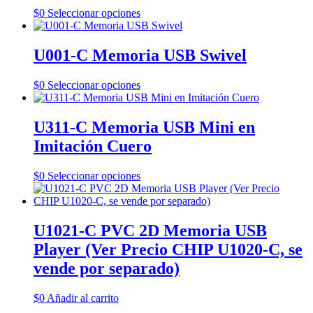
Este
$
0
Seleccionar opciones
producto
tiene
múltiples
U001-C Memoria USB Swivel
variantes.
Las
Este
$
0
Seleccionar opciones
opciones
producto
se
tiene
pueden
múltiples
U311-C Memoria USB Mini en
elegir
variantes.
en
Imitación Cuero
Las
la
opciones
página
se
Este
$
0
Seleccionar opciones
de
pueden
producto
producto
elegir
tiene
en
múltiples
la
variantes.
U1021-C PVC 2D Memoria USB
página
Las
Player (Ver Precio CHIP U1020-C, se
de
opciones
producto
se
vende por separado)
pueden
elegir
$
0
Añadir al carrito
en