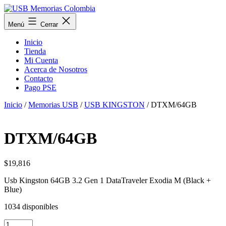
Saltar
al
USB
Menú
Cerrar
contenido
Memorias
Colombia
Inicio
Tienda
Mi Cuenta
Acerca de Nosotros
Contacto
Pago PSE
Inicio
/
Memorias USB
/
USB KINGSTON
/ DTXM/64GB
DTXM/64GB
$
19,816
Usb Kingston 64GB 3.2 Gen 1 DataTraveler Exodia M (Black +
Blue)
1034 disponibles
DTXM/64GB