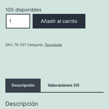
100 disponibles
FUNDA
Añadir al carrito
PARA
MOVILES
PROTECTOR
SKU:
TE-337
Categoría:
Tecnología
cantidad
Descripción
Valoraciones (0)
Descripción