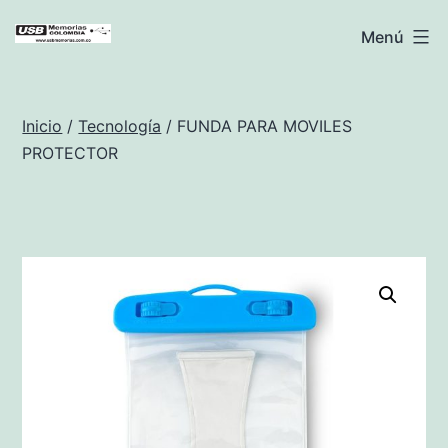
Saltar
USB
Menú
al
Memorias
contenido
Colombia
Inicio
/
Tecnología
/ FUNDA PARA MOVILES
PROTECTOR