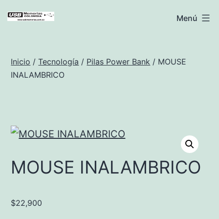
Saltar
USB
Menú
al
Memorias
contenido
Colombia
Inicio
/
Tecnología
/
Pilas Power Bank
/ MOUSE
INALAMBRICO
MOUSE INALAMBRICO
$
22,900