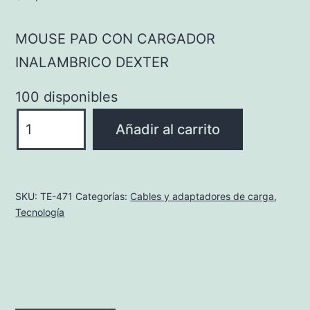
MOUSE PAD CON CARGADOR
INALAMBRICO DEXTER
100 disponibles
MOUSE
Añadir al carrito
PAD
CON
CARGADOR
SKU:
TE-471
Categorías:
Cables y adaptadores de carga
,
INALAMBRICO
Tecnología
DEXTER
cantidad