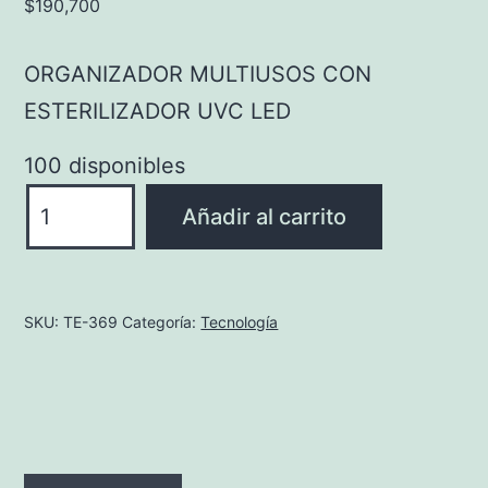
$
190,700
ORGANIZADOR MULTIUSOS CON
ESTERILIZADOR UVC LED
100 disponibles
ORGANIZADOR
Añadir al carrito
MULTIUSOS
CON
ESTERILIZADOR
SKU:
TE-369
Categoría:
Tecnología
UVC
LED
cantidad