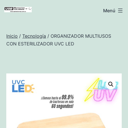
Saltar
USB
Menú
al
Memorias
contenido
Colombia
Inicio
/
Tecnología
/ ORGANIZADOR MULTIUSOS
CON ESTERILIZADOR UVC LED