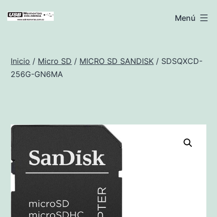
Saltar
USB
Menú
al
Memorias
contenido
Colombia
Inicio
/
Micro SD
/
MICRO SD SANDISK
/ SDSQXCD-
256G-GN6MA