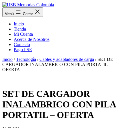
Saltar
al
USB
Menú
Cerrar
contenido
Memorias
Colombia
Inicio
Tienda
Mi Cuenta
Acerca de Nosotros
Contacto
Pago PSE
Inicio
/
Tecnología
/
Cables y adaptadores de carga
/ SET DE
CARGADOR INALAMBRICO CON PILA PORTATIL –
OFERTA
SET DE CARGADOR
INALAMBRICO CON PILA
PORTATIL – OFERTA