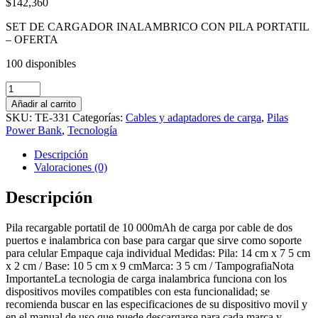
$
142,360
SET DE CARGADOR INALAMBRICO CON PILA PORTATIL
– OFERTA
100 disponibles
SET
DE
Añadir al carrito
CARGADOR
SKU:
TE-331
Categorías:
Cables y adaptadores de carga
,
Pilas
INALAMBRICO
Power Bank
,
Tecnología
CON
PILA
Descripción
PORTATIL
Valoraciones (0)
-
OFERTA
Descripción
cantidad
Pila recargable portatil de 10 000mAh de carga por cable de dos
puertos e inalambrica con base para cargar que sirve como soporte
para celular Empaque caja individual Medidas: Pila: 14 cm x 7 5 cm
x 2 cm / Base: 10 5 cm x 9 cmMarca: 3 5 cm / TampografiaNota
ImportanteLa tecnologia de carga inalambrica funciona con los
dispositivos moviles compatibles con esta funcionalidad; se
recomienda buscar en las especificaciones de su dispositivo movil y
en el manual de uso que puede descargarse para cada marca y