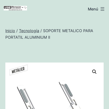
Saltar
USB
Menú
al
Memorias
contenido
Colombia
Inicio
/
Tecnología
/ SOPORTE METALICO PARA
PORTATIL ALUMINIUM II