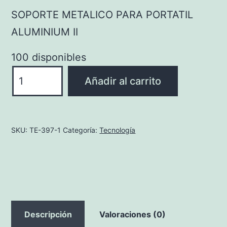
SOPORTE METALICO PARA PORTATIL
ALUMINIUM II
100 disponibles
SOPORTE
Añadir al carrito
METALICO
PARA
PORTATIL
SKU:
TE-397-1
Categoría:
Tecnología
ALUMINIUM
II
cantidad
Descripción
Valoraciones (0)