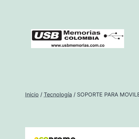
Saltar
al
contenido
USB
Memorias
Colombia
Inicio
/
Tecnología
/ SOPORTE PARA MOVIL