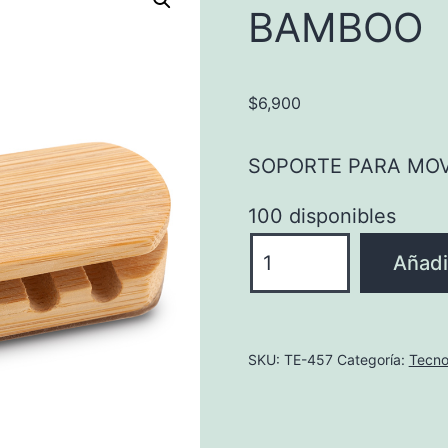
BAMBOO
$
6,900
SOPORTE PARA MOV
100 disponibles
SOPORTE
Añadir
PARA
MOVILES
2-
SKU:
TE-457
Categoría:
Tecno
1
BAMBOO
cantidad