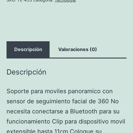
CON
CAMARA
FACE
PRECIO
NETO
cantidad
Descripción
Valoraciones (0)
Descripción
Soporte para moviles panoramico con
sensor de seguimiento facial de 360 No
necesita conectarse a Bluetooth para su
funcionamiento Clip para dispositivo movil
extensible hasta 11cm Coloque su