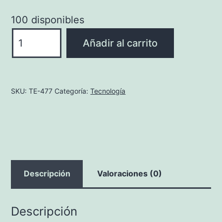
100 disponibles
SOPORTE
Añadir al carrito
PARA
MOVILES
NIXON
SKU:
TE-477
Categoría:
Tecnología
cantidad
Descripción
Valoraciones (0)
Descripción