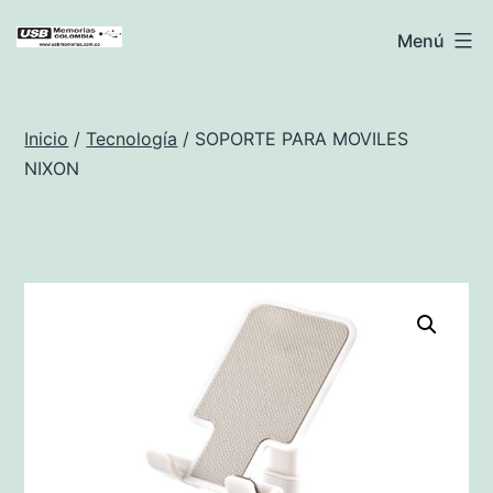
Saltar
USB
Menú
al
Memorias
contenido
Colombia
Inicio
/
Tecnología
/ SOPORTE PARA MOVILES
NIXON