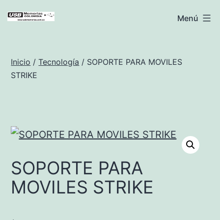
Saltar
USB
Menú
al
Memorias
contenido
Colombia
Inicio
/
Tecnología
/ SOPORTE PARA MOVILES
STRIKE
SOPORTE PARA
MOVILES STRIKE