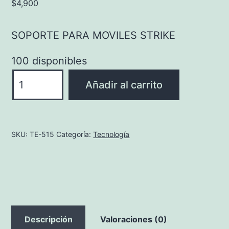
$
4,900
SOPORTE PARA MOVILES STRIKE
100 disponibles
SOPORTE
Añadir al carrito
PARA
MOVILES
STRIKE
SKU:
TE-515
Categoría:
Tecnología
cantidad
Descripción
Valoraciones (0)