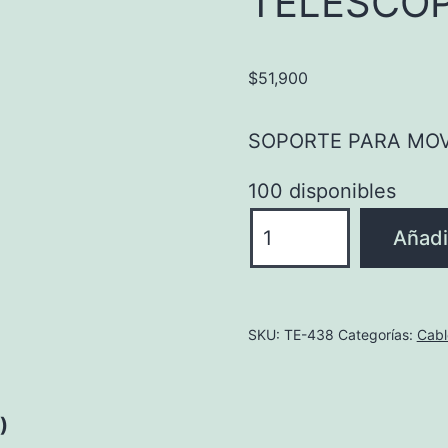
TELESCOP
$
51,900
SOPORTE PARA MOV
100 disponibles
SOPORTE
Añadir
PARA
MOVILES
TELESCOPIC
SKU:
TE-438
Categorías:
Cabl
cantidad
)