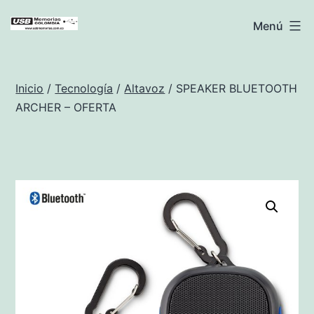
Saltar
USB
Menú
al
Memorias
contenido
Colombia
Inicio
/
Tecnología
/
Altavoz
/ SPEAKER BLUETOOTH
ARCHER – OFERTA