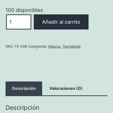
100 disponibles
SPEAKER
Añadir al carrito
BLUETOOTH
ARCHER
-
SKU:
TE-508
Categorías:
Altavoz
,
Tecnología
OFERTA
cantidad
Descripción
Valoraciones (0)
Descripción