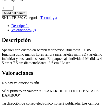
SPEAKER
BLUETOOTH
Añadir al carrito
BARACK
SKU:
TE-360
Categoría:
Tecnología
BAMBOO
cantidad
Descripción
Valoraciones (0)
Descripción
Speaker con cuerpo en bambu y conexion Bluetooth 1X3W
funciona como manos libres ranura para tarjetas mini SD (tarjeta no
incluida) y base antideslizante Empaque caja individual Medidas: 4
5 cm x 7 5 cm diametroMarca: 3 5 cm / Laser
Valoraciones
No hay valoraciones aún.
Sé el primero en valorar “SPEAKER BLUETOOTH BARACK
BAMBOO”
Tu dirección de correo electrónico no será publicada.
Los campos