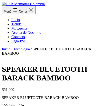
Saltar
al
USB
Menú
Cerrar
contenido
Memorias
Colombia
Inicio
Tienda
Mi Cuenta
Acerca de Nosotros
Contacto
Pago PSE
Inicio
/
Tecnología
/ SPEAKER BLUETOOTH BARACK
BAMBOO
SPEAKER BLUETOOTH
BARACK BAMBOO
$
51,900
SPEAKER BLUETOOTH BARACK BAMBOO
100 disponibles