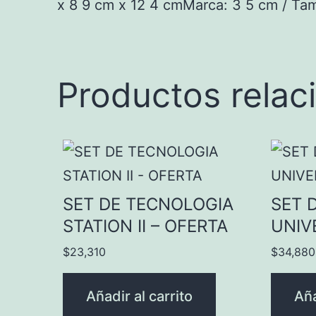
x 8 9 cm x 12 4 cmMarca: 3 5 cm / Ta
Productos relac
SET DE TECNOLOGIA
SET 
STATION II – OFERTA
UNIV
$
23,310
$
34,880
Añadir al carrito
Aña