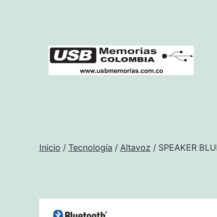
Saltar
al
contenido
USB
Memorias
Colombia
Inicio
/
Tecnología
/
Altavoz
/ SPEAKER BL