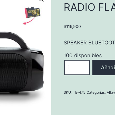
RADIO FL
$
116,900
SPEAKER BLUETOOT
100 disponibles
SPEAKER
Añadir
BLUETOOTH
CON
RADIO
SKU:
TE-475
Categorías:
Alta
FLASH
cantidad