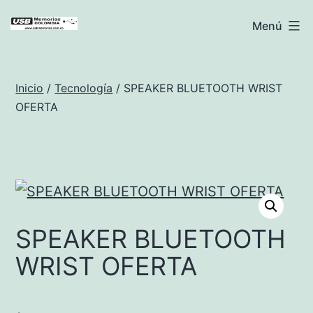
Saltar
USB
Menú
al
Memorias
contenido
Colombia
Inicio
/
Tecnología
/ SPEAKER BLUETOOTH WRIST
OFERTA
SPEAKER BLUETOOTH
WRIST OFERTA