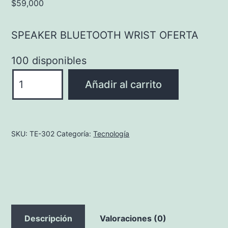
$
59,000
SPEAKER BLUETOOTH WRIST OFERTA
100 disponibles
SPEAKER
Añadir al carrito
BLUETOOTH
WRIST
OFERTA
SKU:
TE-302
Categoría:
Tecnología
cantidad
Descripción
Valoraciones (0)