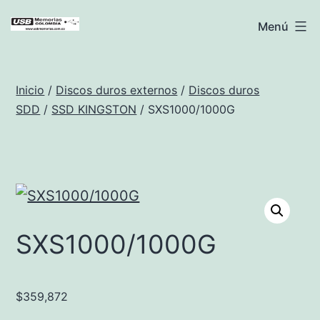
Saltar
USB
Menú
al
Memorias
contenido
Colombia
Inicio
/
Discos duros externos
/
Discos duros
SDD
/
SSD KINGSTON
/ SXS1000/1000G
SXS1000/1000G
$
359,872