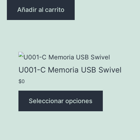
Añadir al carrito
Este
producto
U001-C Memoria USB Swivel
tiene
$
0
múltiples
variantes.
Seleccionar opciones
Las
opciones
se