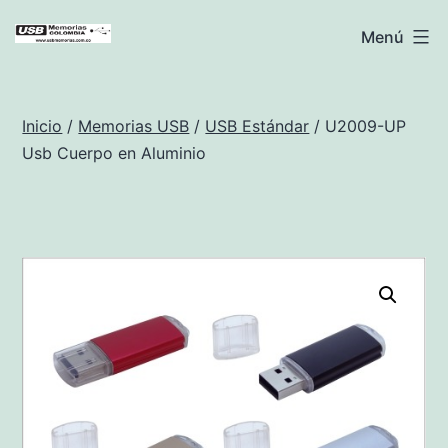
Saltar
USB
Menú
al
Memorias
contenido
Colombia
Inicio
/
Memorias USB
/
USB Estándar
/ U2009-UP
Usb Cuerpo en Aluminio