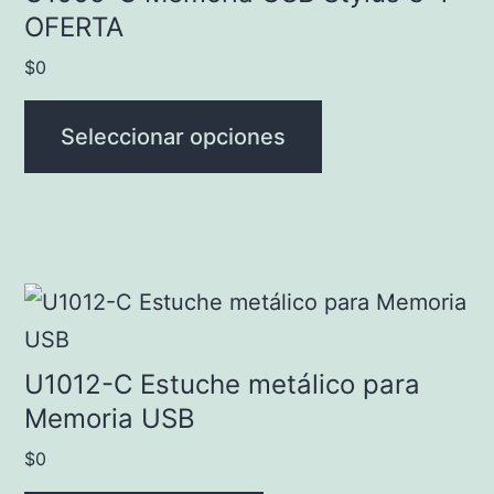
múltiples
OFERTA
variantes.
$
0
Las
opciones
Seleccionar opciones
se
pueden
elegir
en
la
página
U1012-C Estuche metálico para
de
Memoria USB
producto
$
0