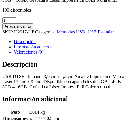
8GB – 16GB. Grabada a Láser, Impresa Full Color o una tinta.
100 disponibles
U2017-
UP
Añadir al carrito
Usb
SKU:
U2017-UP
Categorías:
Memorias USB
,
USB Estándar
Tipo
Kingston
Descripción
Ref:
Información adicional
DTSE
Valoraciones (0)
cantidad
Descripción
USB DTSE. Tamaño: 3,9 cm x 1,2 cm Área de Impresión o Marca
Láser:17 mm x 9 mm. Disponible en capacidades de 2GB – 4GB –
8GB – 16GB. Grabada a Láser, Impresa Full Color o una tinta.
Información adicional
Peso
0.014 kg
Dimensiones
5.5 × 9 × 0.5 cm