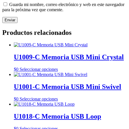
Guarda mi nombre, correo electrónico y web en este navegador
para la próxima vez que comente.
Productos relacionados
U1009-C Memoria USB Mini Crystal
Este
$
0
Seleccionar opciones
producto
tiene
múltiples
U1001-C Memoria USB Mini Swivel
variantes.
Las
Este
$
0
Seleccionar opciones
opciones
producto
se
tiene
pueden
múltiples
U1018-C Memoria USB Loop
elegir
variantes.
en
Las
la
Este
$
0
Seleccionar opciones