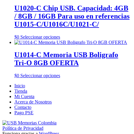
de
U1020-C Chip USB. Capacidad: 4GB
producto
/ 8GB / 16GB Para uso en referencias
U1015-C/U1016C/U1021-C/
Este
$
0
Seleccionar opciones
producto
tiene
múltiples
U1014-C Memoria USB Boligrafo
variantes.
Tri-O 8GB OFERTA
Las
opciones
se
Este
$
0
Seleccionar opciones
pueden
producto
elegir
Inicio
tiene
en
Tienda
múltiples
la
Mi Cuenta
variantes.
página
Acerca de Nosotros
Las
de
Contacto
opciones
producto
Pago PSE
se
pueden
elegir
Política de Privacidad
en
Funciona gracias a
WordPress
.