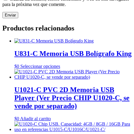
para la próxima vez que comente.
Productos relacionados
U831-C Memoria USB Bolígrafo King
Este
$
0
Seleccionar opciones
producto
tiene
múltiples
variantes.
U1021-C PVC 2D Memoria USB
Las
Player (Ver Precio CHIP U1020-C, se
opciones
se
vende por separado)
pueden
elegir
$
0
Añadir al carrito
en
la
página