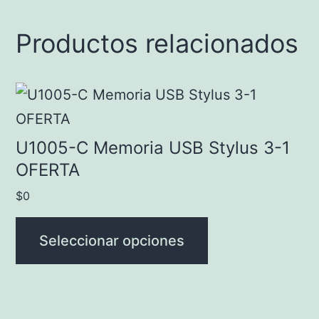
Productos relacionados
Este
producto
tiene
U1005-C Memoria USB Stylus 3-1
múltiples
OFERTA
variantes.
$
0
Las
opciones
Seleccionar opciones
se
pueden
elegir