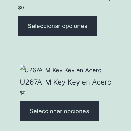
tiene
$
0
de
múltiples
producto
variantes.
Seleccionar opciones
Las
opciones
se
pueden
Este
elegir
producto
U267A-M Key Key en Acero
en
tiene
$
0
la
múltiples
página
variantes.
Seleccionar opciones
de
Las
producto
opciones