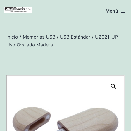
Saltar
USB
Menú
al
Memorias
contenido
Colombia
Inicio
/
Memorias USB
/
USB Estándar
/ U2021-UP
Usb Ovalada Madera