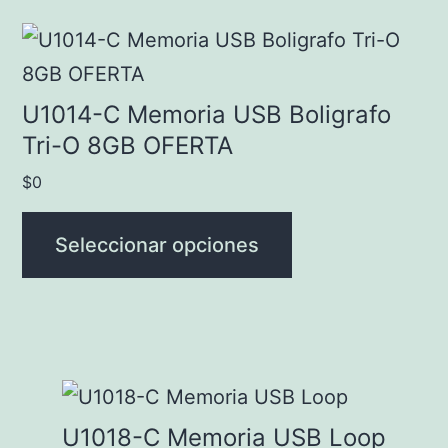
en
Este
la
producto
página
tiene
U1014-C Memoria USB Boligrafo
de
múltiples
Tri-O 8GB OFERTA
producto
variantes.
$
0
Las
opciones
Seleccionar opciones
se
pueden
elegir
en
Este
la
producto
U1018-C Memoria USB Loop
página