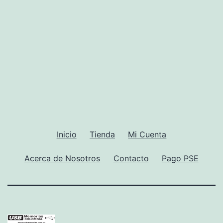
se
pueden
elegir
en
la
página
de
producto
Inicio
Tienda
Mi Cuenta
Acerca de Nosotros
Contacto
Pago PSE