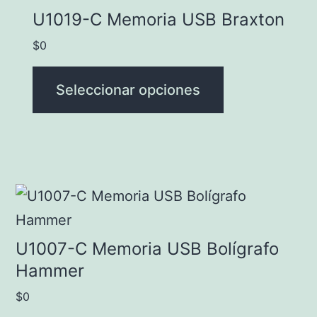
la
producto
U1019-C Memoria USB Braxton
página
tiene
$
0
de
múltiples
producto
variantes.
Seleccionar opciones
Las
opciones
se
pueden
Este
elegir
producto
en
tiene
U1007-C Memoria USB Bolígrafo
la
múltiples
Hammer
página
variantes.
$
0
de
Las