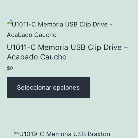
Este
producto
tiene
U1011-C Memoria USB Clip Drive –
múltiples
Acabado Caucho
variantes.
$
0
Las
opciones
Seleccionar opciones
se
pueden
elegir
en
Este