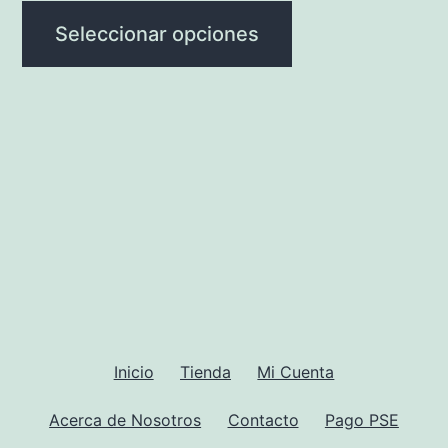
producto
opciones
Seleccionar opciones
se
pueden
elegir
en
la
página
de
producto
Inicio
Tienda
Mi Cuenta
Acerca de Nosotros
Contacto
Pago PSE