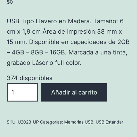
$
0
USB Tipo Llavero en Madera. Tamaño: 6
cm x 1,9 cm Área de Impresión:38 mm x
15 mm. Disponible en capacidades de 2GB
– 4GB – 8GB – 16GB. Marcada a una tinta,
grabado Láser o full color.
374 disponibles
U2023-
Añadir al carrito
UP
Usb
Tipo
SKU:
U2023-UP
Categorías:
Memorias USB
,
USB Estándar
Llavero
en