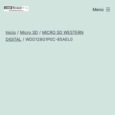
Saltar
USB
Menú
al
Memorias
contenido
Colombia
Inicio
/
Micro SD
/
MICRO SD WESTERN
DIGITAL
/ WDD128G1P0C-85AEL0