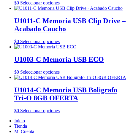
Este
$
0
Seleccionar opciones
producto
tiene
múltiples
U1011-C Memoria USB Clip Drive –
variantes.
Acabado Caucho
Las
opciones
se
Este
$
0
Seleccionar opciones
pueden
producto
elegir
tiene
en
múltiples
U1003-C Memoria USB ECO
la
variantes.
página
Las
Este
$
0
Seleccionar opciones
de
opciones
producto
producto
se
tiene
pueden
múltiples
U1014-C Memoria USB Boligrafo
elegir
variantes.
en
Tri-O 8GB OFERTA
Las
la
opciones
página
se
Este
$
0
Seleccionar opciones
de
pueden
producto
producto
elegir
Inicio
tiene
en
Tienda
múltiples
la
Mi Cuenta
variantes.