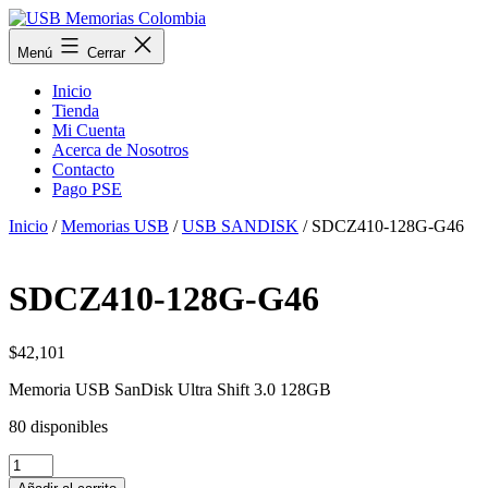
Saltar
al
USB
Menú
Cerrar
contenido
Memorias
Colombia
Inicio
Tienda
Mi Cuenta
Acerca de Nosotros
Contacto
Pago PSE
Inicio
/
Memorias USB
/
USB SANDISK
/ SDCZ410-128G-G46
SDCZ410-128G-G46
$
42,101
Memoria USB SanDisk Ultra Shift 3.0 128GB
80 disponibles
SDCZ410-
128G-