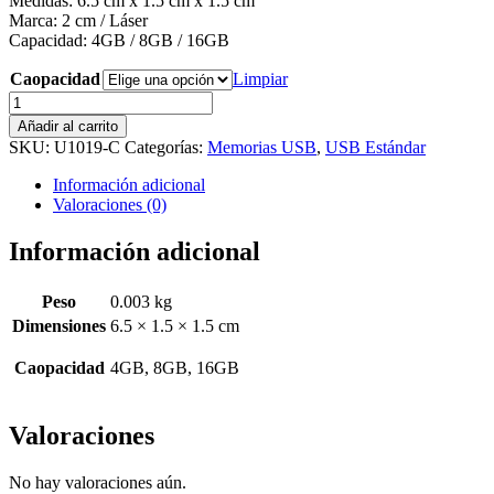
Medidas: 6.5 cm x 1.5 cm x 1.5 cm
Marca: 2 cm / Láser
Capacidad: 4GB / 8GB / 16GB
Caopacidad
Limpiar
U1019-
C
Añadir al carrito
Memoria
SKU:
U1019-C
Categorías:
Memorias USB
,
USB Estándar
USB
Braxton
Información adicional
cantidad
Valoraciones (0)
Información adicional
Peso
0.003 kg
Dimensiones
6.5 × 1.5 × 1.5 cm
Caopacidad
4GB, 8GB, 16GB
Valoraciones
No hay valoraciones aún.