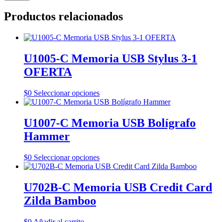
Productos relacionados
U1005-C Memoria USB Stylus 3-1
OFERTA
Este
$
0
Seleccionar opciones
producto
tiene
múltiples
U1007-C Memoria USB Bolígrafo
variantes.
Hammer
Las
opciones
se
Este
$
0
Seleccionar opciones
pueden
producto
elegir
tiene
en
múltiples
U702B-C Memoria USB Credit Card
la
variantes.
Zilda Bamboo
página
Las
de
opciones
producto
se
$
0
Añadir al carrito