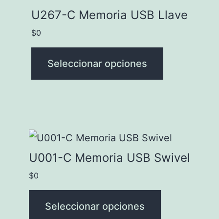
en
producto
U267-C Memoria USB Llave
la
tiene
$
0
página
múltiples
de
variantes.
Seleccionar opciones
producto
Las
opciones
se
pueden
Este
elegir
producto
U001-C Memoria USB Swivel
en
tiene
$
0
la
múltiples
página
variantes.
Seleccionar opciones
de