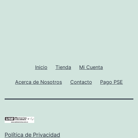
en
la
página
de
producto
Inicio
Tienda
Mi Cuenta
Acerca de Nosotros
Contacto
Pago PSE
Política de Privacidad