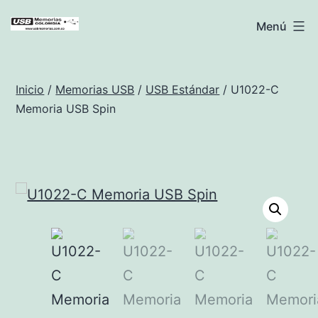
Saltar
USB
Menú
al
Memorias
contenido
Colombia
Inicio
/
Memorias USB
/
USB Estándar
/ U1022-C
Memoria USB Spin