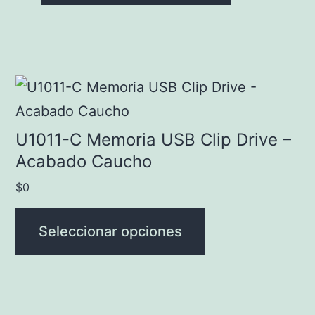
Las
producto
opciones
se
pueden
Este
elegir
producto
en
tiene
U1011-C Memoria USB Clip Drive –
la
múltiples
Acabado Caucho
página
variantes.
$
0
de
Las
producto
opciones
Seleccionar opciones
se
pueden
elegir