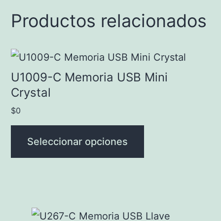
Productos relacionados
Este
producto
U1009-C Memoria USB Mini
tiene
Crystal
múltiples
$
0
variantes.
Las
Seleccionar opciones
opciones
se
pueden
elegir
Este