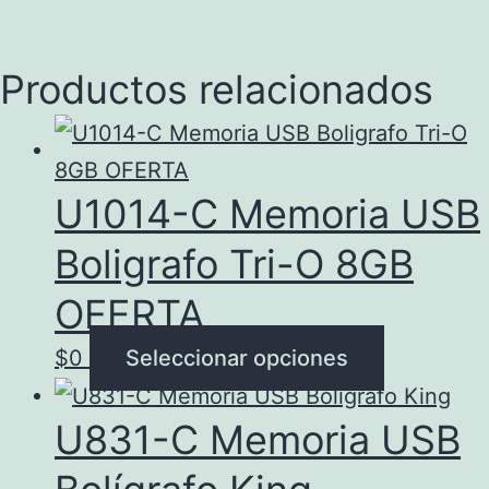
Productos relacionados
U1014-C Memoria USB
Boligrafo Tri-O 8GB
OFERTA
Este
$
0
Seleccionar opciones
producto
U831-C Memoria USB
tiene
múltiples