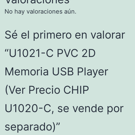
CHIP
U1020-
No hay valoraciones aún.
C,
se
Sé el primero en valorar
vende
por
“U1021-C PVC 2D
separado)
cantidad
Memoria USB Player
(Ver Precio CHIP
U1020-C, se vende por
separado)”