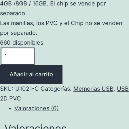
4GB /8GB / 16GB. El chip se vende por
separado
Las manillas, los PVC y el Chip no se venden
por separado.
660 disponibles
U1021-
C
PVC
Añadir al carrito
2D
Memoria
SKU:
U1021-C
Categorías:
Memorias USB
,
USB
USB
2D PVC
Player
Valoraciones (0)
(Ver
Precio
Valoraciones