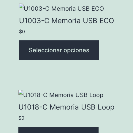
en
Este
la
producto
U1003-C Memoria USB ECO
página
tiene
$
0
de
múltiples
producto
variantes.
Seleccionar opciones
Las
opciones
se
pueden
Este
elegir
producto
U1018-C Memoria USB Loop
en
tiene
$
0
la
múltiples
página