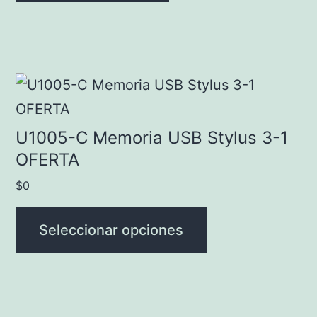
Este
producto
tiene
U1005-C Memoria USB Stylus 3-1
múltiples
OFERTA
variantes.
$
0
Las
opciones
Seleccionar opciones
se
pueden
elegir