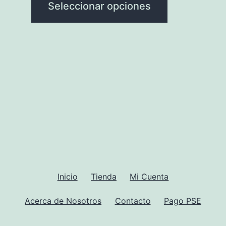
variantes.
Seleccionar opciones
de
Las
producto
opciones
se
pueden
elegir
en
la
página
de
producto
Inicio
Tienda
Mi Cuenta
Acerca de Nosotros
Contacto
Pago PSE