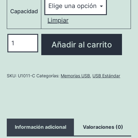
Capacidad
Limpiar
U1011-
Añadir al carrito
C
Memoria
USB
Clip
SKU:
U1011-C
Categorías:
Memorias USB
,
USB Estándar
Drive
-
Acabado
Caucho
cantidad
Información adicional
Valoraciones (0)