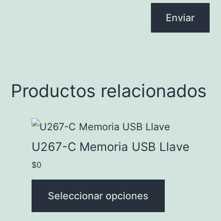
Productos relacionados
Este
producto
U267-C Memoria USB Llave
tiene
$
0
múltiples
variantes.
Seleccionar opciones
Las