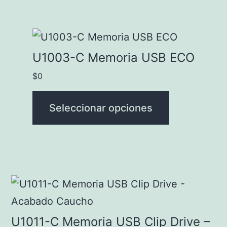
la
página
Este
de
producto
U1003-C Memoria USB ECO
producto
tiene
$
0
múltiples
variantes.
Seleccionar opciones
Las
opciones
se
pueden
Este
elegir
producto
en
tiene
U1011-C Memoria USB Clip Drive –
la