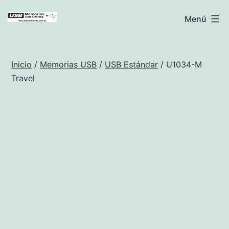
Saltar
USB
Menú
al
Memorias
contenido
Colombia
Inicio
/
Memorias USB
/
USB Estándar
/ U1034-M
Travel