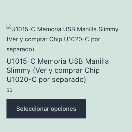
opciones
se
pueden
Este
elegir
producto
en
tiene
la
múltiples
U1015-C Memoria USB Manilla
página
variantes.
Slimmy (Ver y comprar Chip
de
U1020-C por separado)
Las
producto
opciones
$
0
se
Seleccionar opciones
pueden
elegir
en