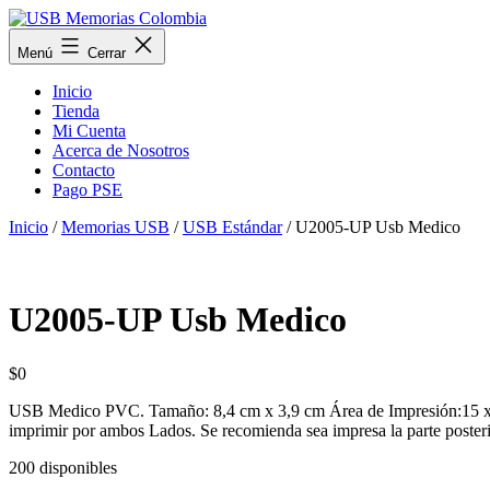
Saltar
al
USB
Menú
Cerrar
contenido
Memorias
Colombia
Inicio
Tienda
Mi Cuenta
Acerca de Nosotros
Contacto
Pago PSE
Inicio
/
Memorias USB
/
USB Estándar
/ U2005-UP Usb Medico
U2005-UP Usb Medico
$
0
USB Medico PVC. Tamaño: 8,4 cm x 3,9 cm Área de Impresión:15 x 
imprimir por ambos Lados. Se recomienda sea impresa la parte posteri
200 disponibles