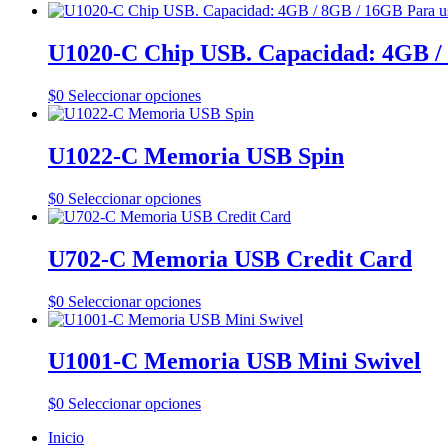
U1020-C Chip USB. Capacidad: 4GB / 
Este
$
0
Seleccionar opciones
producto
tiene
múltiples
U1022-C Memoria USB Spin
variantes.
Las
Este
$
0
Seleccionar opciones
opciones
producto
se
tiene
pueden
múltiples
U702-C Memoria USB Credit Card
elegir
variantes.
en
Las
la
Este
$
0
Seleccionar opciones
opciones
página
producto
se
de
tiene
pueden
producto
múltiples
U1001-C Memoria USB Mini Swivel
elegir
variantes.
en
Las
la
Este
$
0
Seleccionar opciones
opciones
página
producto
se
de
Inicio
tiene
pueden