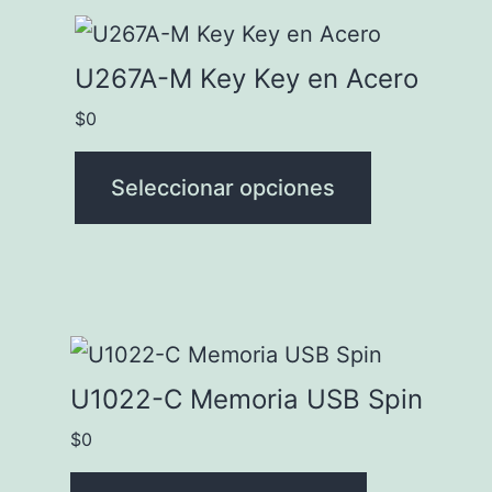
pueden
Este
elegir
producto
U267A-M Key Key en Acero
en
tiene
$
0
la
múltiples
página
variantes.
Seleccionar opciones
de
Las
producto
opciones
se
pueden
Este
elegir
producto
U1022-C Memoria USB Spin
en
tiene
$
0
la
múltiples
página