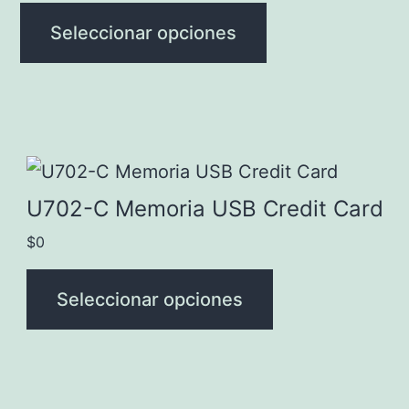
Las
Seleccionar opciones
opciones
se
pueden
elegir
Este
en
producto
U702-C Memoria USB Credit Card
la
tiene
$
0
página
múltiples
de
variantes.
Seleccionar opciones
producto
Las
opciones
se