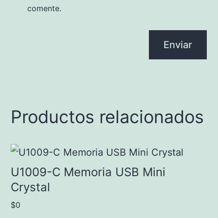
comente.
Productos relacionados
Este
producto
U1009-C Memoria USB Mini
tiene
Crystal
múltiples
$
0
variantes.