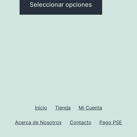
variantes.
Seleccionar opciones
de
Las
producto
opciones
se
pueden
elegir
en
la
página
de
producto
Inicio
Tienda
Mi Cuenta
Acerca de Nosotros
Contacto
Pago PSE